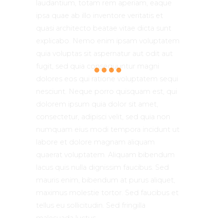
laudantium, totam rem aperiam, eaque
ipsa quae ab illo inventore veritatis et
quasi architecto beatae vitae dicta sunt
explicabo. Nemo enim ipsam voluptatem
quia voluptas sit aspernatur aut odit aut
fugit, sed quia consequuntur magni
dolores eos qui ratione voluptatem sequi
nesciunt. Neque porro quisquam est, qui
dolorem ipsum quia dolor sit amet,
consectetur, adipisci velit, sed quia non
numquam eius modi tempora incidunt ut
labore et dolore magnam aliquam
quaerat voluptatem. Aliquam bibendum
lacus quis nulla dignissim faucibus. Sed
mauris enim, bibendum at purus aliquet,
maximus molestie tortor. Sed faucibus et
tellus eu sollicitudin. Sed fringilla